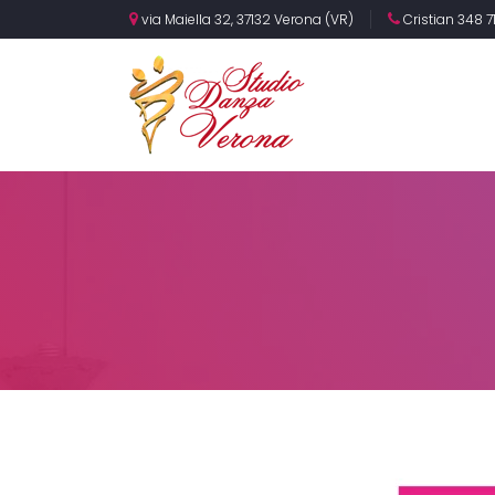
via Maiella 32, 37132 Verona (VR)
Cristian 348 